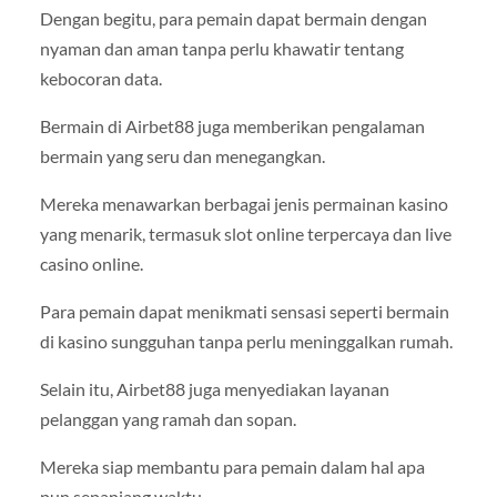
Dengan begitu, para pemain dapat bermain dengan
nyaman dan aman tanpa perlu khawatir tentang
kebocoran data.
Bermain di Airbet88 juga memberikan pengalaman
bermain yang seru dan menegangkan.
Mereka menawarkan berbagai jenis permainan kasino
yang menarik, termasuk slot online terpercaya dan live
casino online.
Para pemain dapat menikmati sensasi seperti bermain
di kasino sungguhan tanpa perlu meninggalkan rumah.
Selain itu, Airbet88 juga menyediakan layanan
pelanggan yang ramah dan sopan.
Mereka siap membantu para pemain dalam hal apa
pun sepanjang waktu.