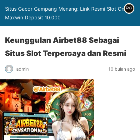
Situs Gacor Gampang Menang: Link Resmi Slot Online
Maxwin Deposit 10.000
Keunggulan Airbet88 Sebagai
Situs Slot Terpercaya dan Resmi
admin
10 bulan ago