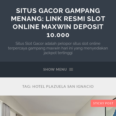
SITUS GACOR GAMPANG
MENANG: LINK RESMI SLOT
ONLINE MAXWIN DEPOSIT
10.000
Situs Slot Gacor adalah pelopor situs slot online
terpercaya gampang maxwin hari ini yang menyediakan
jackpot tertinggi
SHOW MENU
TAG:
HOTEL PLAZUELA SAN IGNACIO
STICKY POST