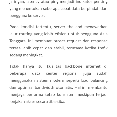
jaringan, latency atau ping menjadi indikator penting
yang menentukan seberapa cepat data berpindah dari
pengguna ke server.
Pada kondisi tertentu, server thailand menawarkan
jalur routing yang lebih efisien untuk pengguna Asia
Tenggara. Ini membuat proses request dan response
terasa lebih cepat dan stabil, terutama ketika trafik
sedang meningkat.
Tidak hanya itu, kualitas backbone internet di
beberapa data center regional juga sudah
menggunakan sistem modern seperti load balancing
dan optimasi bandwidth otomatis. Hal ini membantu
menjaga performa tetap konsisten meskipun terjadi
lonjakan akses secara tiba-tiba.