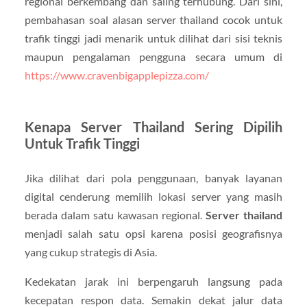
regional berkembang dan saling terhubung. Dari sini,
pembahasan soal alasan server thailand cocok untuk
trafik tinggi jadi menarik untuk dilihat dari sisi teknis
maupun pengalaman pengguna secara umum di
https://www.cravenbigapplepizza.com/
Kenapa Server Thailand Sering Dipilih
Untuk Trafik Tinggi
Jika dilihat dari pola penggunaan, banyak layanan
digital cenderung memilih lokasi server yang masih
berada dalam satu kawasan regional.
Server thailand
menjadi salah satu opsi karena posisi geografisnya
yang cukup strategis di Asia.
Kedekatan jarak ini berpengaruh langsung pada
kecepatan respon data. Semakin dekat jalur data