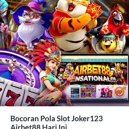
Bocoran Pola Slot Joker123
Airbet88 Hari Ini