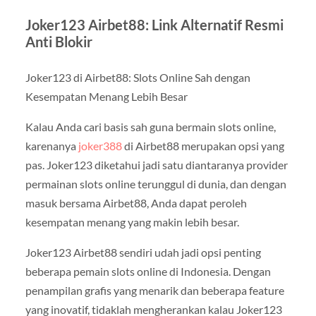
Joker123 Airbet88: Link Alternatif Resmi
Anti Blokir
Joker123 di Airbet88: Slots Online Sah dengan
Kesempatan Menang Lebih Besar
Kalau Anda cari basis sah guna bermain slots online,
karenanya
joker388
di Airbet88 merupakan opsi yang
pas. Joker123 diketahui jadi satu diantaranya provider
permainan slots online terunggul di dunia, dan dengan
masuk bersama Airbet88, Anda dapat peroleh
kesempatan menang yang makin lebih besar.
Joker123 Airbet88 sendiri udah jadi opsi penting
beberapa pemain slots online di Indonesia. Dengan
penampilan grafis yang menarik dan beberapa feature
yang inovatif, tidaklah mengherankan kalau Joker123