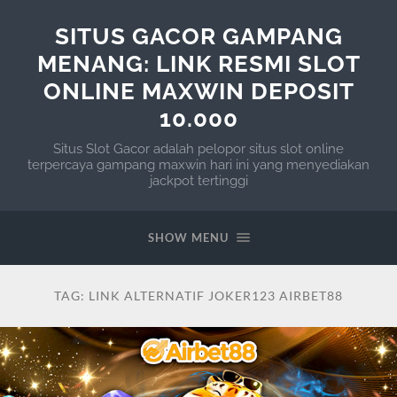
SITUS GACOR GAMPANG
MENANG: LINK RESMI SLOT
ONLINE MAXWIN DEPOSIT
10.000
Situs Slot Gacor adalah pelopor situs slot online
terpercaya gampang maxwin hari ini yang menyediakan
jackpot tertinggi
SHOW MENU
TAG:
LINK ALTERNATIF JOKER123 AIRBET88