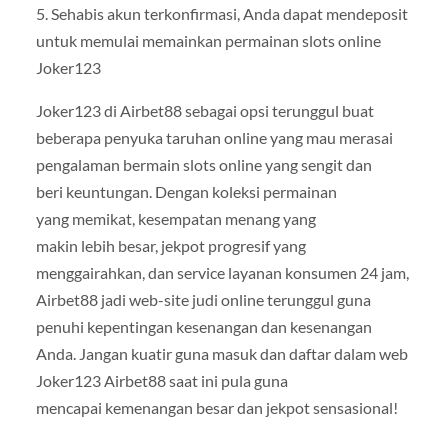
5. Sehabis akun terkonfirmasi, Anda dapat mendeposit
untuk memulai memainkan permainan slots online
Joker123
Joker123 di Airbet88 sebagai opsi terunggul buat
beberapa penyuka taruhan online yang mau merasai
pengalaman bermain slots online yang sengit dan
beri keuntungan. Dengan koleksi permainan
yang memikat, kesempatan menang yang
makin lebih besar, jekpot progresif yang
menggairahkan, dan service layanan konsumen 24 jam,
Airbet88 jadi web-site judi online terunggul guna
penuhi kepentingan kesenangan dan kesenangan
Anda. Jangan kuatir guna masuk dan daftar dalam web
Joker123 Airbet88 saat ini pula guna
mencapai kemenangan besar dan jekpot sensasional!