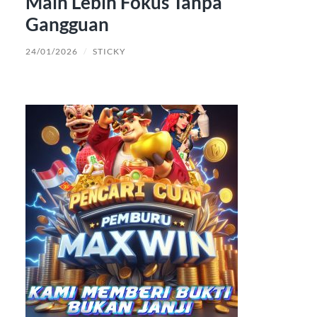
Main Lebih Fokus Tanpa
Gangguan
24/01/2026
/
STICKY