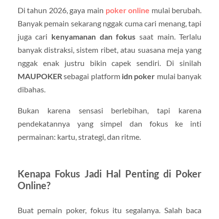
Di tahun 2026, gaya main
poker online
mulai berubah.
Banyak pemain sekarang nggak cuma cari menang, tapi
juga cari
kenyamanan dan fokus
saat main. Terlalu
banyak distraksi, sistem ribet, atau suasana meja yang
nggak enak justru bikin capek sendiri. Di sinilah
MAUPOKER
sebagai platform
idn poker
mulai banyak
dibahas.
Bukan karena sensasi berlebihan, tapi karena
pendekatannya yang simpel dan fokus ke inti
permainan: kartu, strategi, dan ritme.
Kenapa Fokus Jadi Hal Penting di Poker
Online?
Buat pemain poker, fokus itu segalanya. Salah baca