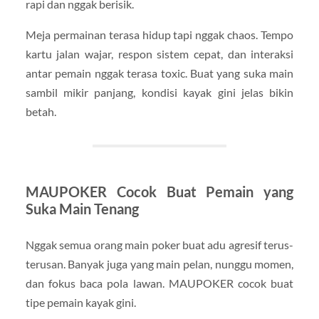
rapi dan nggak berisik.
Meja permainan terasa hidup tapi nggak chaos. Tempo
kartu jalan wajar, respon sistem cepat, dan interaksi
antar pemain nggak terasa toxic. Buat yang suka main
sambil mikir panjang, kondisi kayak gini jelas bikin
betah.
MAUPOKER Cocok Buat Pemain yang
Suka Main Tenang
Nggak semua orang main poker buat adu agresif terus-
terusan. Banyak juga yang main pelan, nunggu momen,
dan fokus baca pola lawan. MAUPOKER cocok buat
tipe pemain kayak gini.