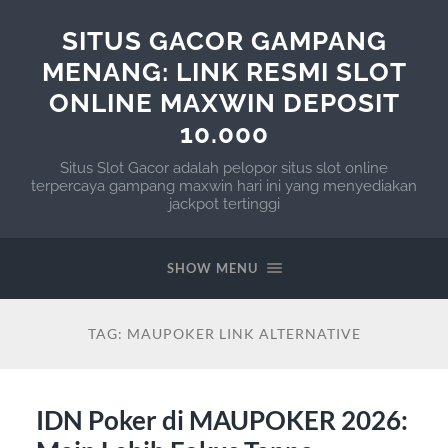
SITUS GACOR GAMPANG
MENANG: LINK RESMI SLOT
ONLINE MAXWIN DEPOSIT
10.000
Situs Slot Gacor adalah pelopor situs slot online
terpercaya gampang maxwin hari ini yang menyediakan
jackpot tertinggi
SHOW MENU
TAG:
MAUPOKER LINK ALTERNATIVE
IDN Poker di MAUPOKER 2026: