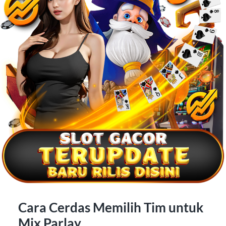
Cara Cerdas Memilih Tim untuk
Mix Parlay