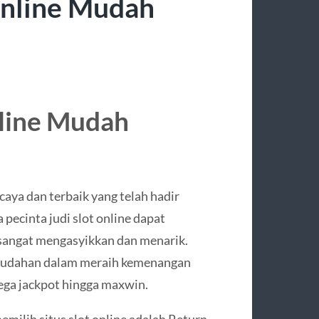
Online Mudah
nline Mudah
caya dan terbaik yang telah hadir
pecinta judi slot online dapat
 sangat mengasyikkan dan menarik.
emudahan dalam meraih kemenangan
ega jackpot hingga maxwin.