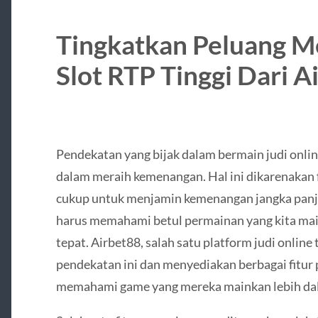
Tingkatkan Peluang 
Slot RTP Tinggi Dari A
Pendekatan yang bijak dalam bermain judi onli
dalam meraih kemenangan. Hal ini dikarenakan 
cukup untuk menjamin kemenangan jangka panjan
harus memahami betul permainan yang kita main
tepat. Airbet88, salah satu platform judi onlin
pendekatan ini dan menyediakan berbagai fit
memahami game yang mereka mainkan lebih da