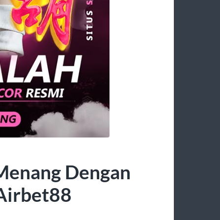
 Menang Dengan
 Airbet88