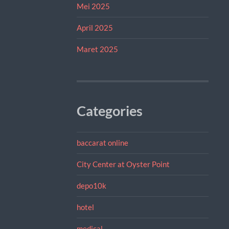
Mei 2025
April 2025
Maret 2025
Categories
baccarat online
City Center at Oyster Point
depo10k
hotel
medical