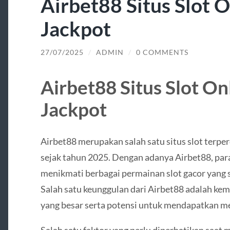
Airbet88 Situs Slot 
Jackpot
27/07/2025
/
ADMIN
/
0 COMMENTS
Airbet88 Situs Slot O
Jackpot
Airbet88 merupakan salah satu situs slot terper
sejak tahun 2025. Dengan adanya Airbet88, para 
menikmati berbagai permainan slot gacor yang
Salah satu keunggulan dari Airbet88 adalah k
yang besar serta potensi untuk mendapatkan m