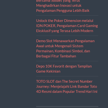
Bersama Sbobet yang Terus
Menghadirkan Inovasi untuk
Pengalaman Pengguna Lebih Baik
Unlock the Poker Dimension melalui
IDN POKER, Pengalaman Card Gaming
Eksklusif yang Terasa Lebih Modern
Demo Slot Menawarkan Pengalaman
Awal untuk Mengenali Sistem
Permainan, Kombinasi Simbol, dan
Berbagai Fitur Tambahan
Depo 10K Favorit dengan Tampilan
Game Kekinian
TOTO SLOT dan The Secret Number
Journey: Menjelajahi Link Bandar Toto
4D Resmi dalam Popular Trend Hari Ini