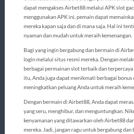
dapat mengakses Airbet88 melalui APK slot gac
menggunakan APK ini, pemain dapat memainkan 
mereka kapan saja dan di mana saja. Hal ini t
nyaman dan mudah untuk meraih kemenangan.
Bagi yang ingin bergabung dan bermain di Airb
login melalui situs resmi mereka. Dengan mela
berbagai permainan slot terbaik dan terpercaya 
itu, Anda juga dapat menikmati berbagai bonus
meningkatkan peluang Anda untuk meraih keme
Dengan bermain di Airbet88, Anda dapat meras
yang seru, menghibur, dan menguntungkan. Nik
kenyamanan yang ditawarkan oleh Airbet88 da
mereka. Jadi, jangan ragu untuk bergabung dan 