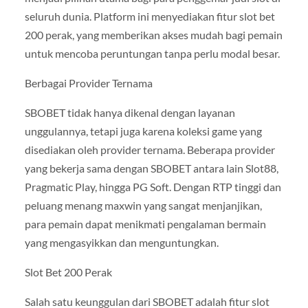
seluruh dunia. Platform ini menyediakan fitur slot bet
200 perak, yang memberikan akses mudah bagi pemain
untuk mencoba peruntungan tanpa perlu modal besar.
Berbagai Provider Ternama
SBOBET tidak hanya dikenal dengan layanan
unggulannya, tetapi juga karena koleksi game yang
disediakan oleh provider ternama. Beberapa provider
yang bekerja sama dengan SBOBET antara lain Slot88,
Pragmatic Play, hingga PG Soft. Dengan RTP tinggi dan
peluang menang maxwin yang sangat menjanjikan,
para pemain dapat menikmati pengalaman bermain
yang mengasyikkan dan menguntungkan.
Slot Bet 200 Perak
Salah satu keunggulan dari SBOBET adalah fitur slot