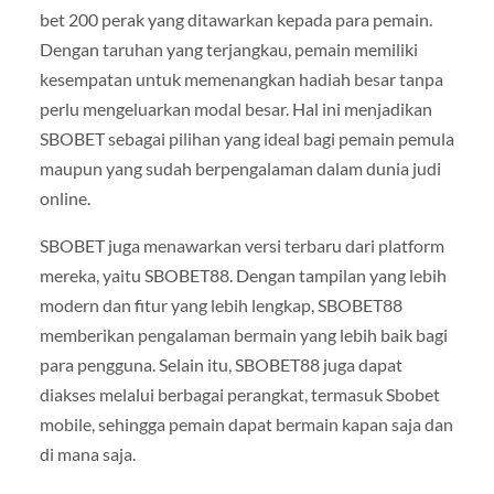
bet 200 perak yang ditawarkan kepada para pemain.
Dengan taruhan yang terjangkau, pemain memiliki
kesempatan untuk memenangkan hadiah besar tanpa
perlu mengeluarkan modal besar. Hal ini menjadikan
SBOBET sebagai pilihan yang ideal bagi pemain pemula
maupun yang sudah berpengalaman dalam dunia judi
online.
SBOBET juga menawarkan versi terbaru dari platform
mereka, yaitu SBOBET88. Dengan tampilan yang lebih
modern dan fitur yang lebih lengkap, SBOBET88
memberikan pengalaman bermain yang lebih baik bagi
para pengguna. Selain itu, SBOBET88 juga dapat
diakses melalui berbagai perangkat, termasuk Sbobet
mobile, sehingga pemain dapat bermain kapan saja dan
di mana saja.