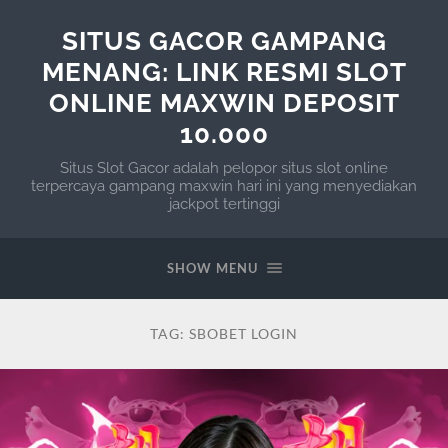
SITUS GACOR GAMPANG
MENANG: LINK RESMI SLOT
ONLINE MAXWIN DEPOSIT
10.000
Situs Slot Gacor adalah pelopor situs slot online
terpercaya gampang maxwin hari ini yang menyediakan
jackpot tertinggi
SHOW MENU
TAG:
SBOBET LOGIN