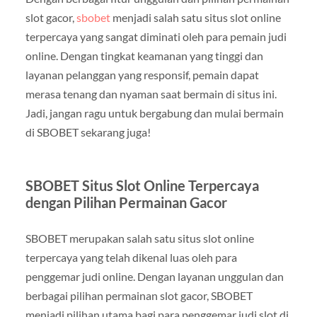
slot gacor,
sbobet
menjadi salah satu situs slot online
terpercaya yang sangat diminati oleh para pemain judi
online. Dengan tingkat keamanan yang tinggi dan
layanan pelanggan yang responsif, pemain dapat
merasa tenang dan nyaman saat bermain di situs ini.
Jadi, jangan ragu untuk bergabung dan mulai bermain
di SBOBET sekarang juga!
SBOBET Situs Slot Online Terpercaya
dengan Pilihan Permainan Gacor
SBOBET merupakan salah satu situs slot online
terpercaya yang telah dikenal luas oleh para
penggemar judi online. Dengan layanan unggulan dan
berbagai pilihan permainan slot gacor, SBOBET
menjadi pilihan utama bagi para penggemar judi slot di