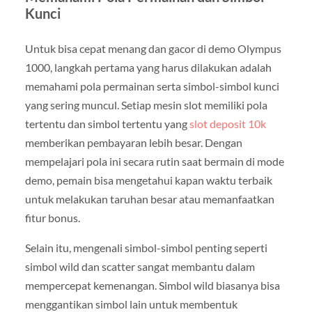
Kunci
Untuk bisa cepat menang dan gacor di demo Olympus
1000, langkah pertama yang harus dilakukan adalah
memahami pola permainan serta simbol-simbol kunci
yang sering muncul. Setiap mesin slot memiliki pola
tertentu dan simbol tertentu yang
slot deposit 10k
memberikan pembayaran lebih besar. Dengan
mempelajari pola ini secara rutin saat bermain di mode
demo, pemain bisa mengetahui kapan waktu terbaik
untuk melakukan taruhan besar atau memanfaatkan
fitur bonus.
Selain itu, mengenali simbol-simbol penting seperti
simbol wild dan scatter sangat membantu dalam
mempercepat kemenangan. Simbol wild biasanya bisa
menggantikan simbol lain untuk membentuk