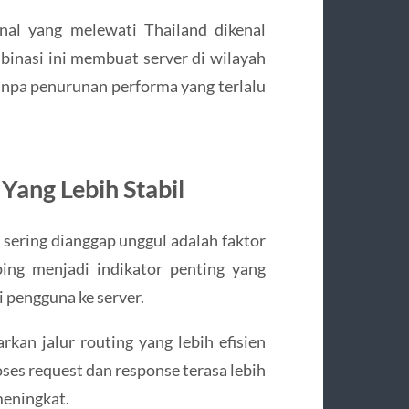
ional yang melewati Thailand dikenal
inasi ini membuat server di wilayah
tanpa penurunan performa yang terlalu
Yang Lebih Stabil
 sering dianggap unggul adalah faktor
ping menjadi indikator penting yang
 pengguna ke server.
rkan jalur routing yang lebih efisien
ses request dan response terasa lebih
meningkat.