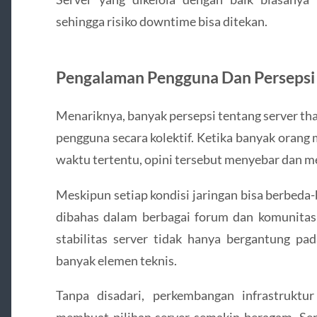
sehingga risiko downtime bisa ditekan.
Pengalaman Pengguna Dan Persepsi S
Menariknya, banyak persepsi tentang server th
pengguna secara kolektif. Ketika banyak orang 
waktu tertentu, opini tersebut menyebar dan m
Meskipun setiap kondisi jaringan bisa berbeda
dibahas dalam berbagai forum dan komunitas 
stabilitas server tidak hanya bergantung pad
banyak elemen teknis.
Tanpa disadari, perkembangan infrastruktu
membuat pilihan server semakin beragam. Serv