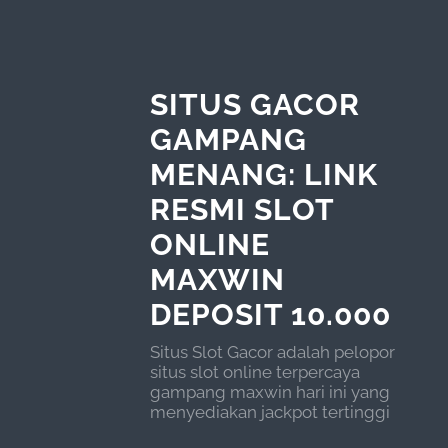
SITUS GACOR
GAMPANG
MENANG: LINK
RESMI SLOT
ONLINE
MAXWIN
DEPOSIT 10.000
Situs Slot Gacor adalah pelopor
situs slot online terpercaya
gampang maxwin hari ini yang
menyediakan jackpot tertinggi