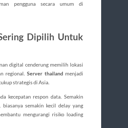
alaman pengguna secara umum di
ering Dipilih Untuk
anan digital cenderung memilih lokasi
n regional.
Server thailand
menjadi
ukup strategis di Asia.
ada kecepatan respon data. Semakin
, biasanya semakin kecil delay yang
i membantu mengurangi risiko loading