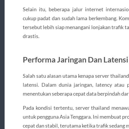
Selain itu, beberapa jalur internet internas
cukup padat dan sudah lama berkembang. Komb
tersebut lebih siap menangani lonjakan trafik 
drastis.
Performa Jaringan Dan Latensi 
Salah satu alasan utama kenapa server thailand
latensi. Dalam dunia jaringan, latency atau 
menentukan seberapa cepat data berpindah dari
Pada kondisi tertentu, server thailand menawa
untuk pengguna Asia Tenggara. Ini membuat pro
cepat dan stabil, terutama ketika trafik sedang 