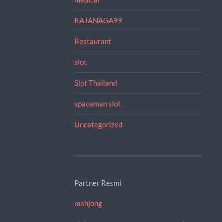
RAJANAGA99
Restaurant
slot
Slot Thailand
spaceman slot
Uncategorized
Partner Resmi
mahjong