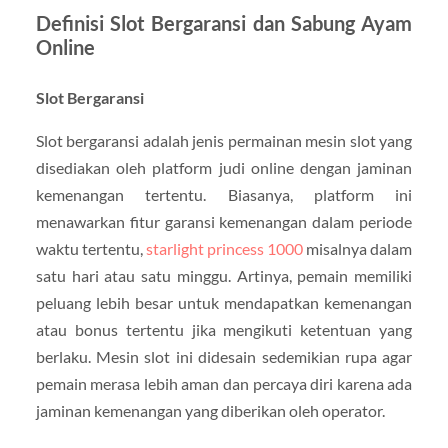
Definisi Slot Bergaransi dan Sabung Ayam
Online
Slot Bergaransi
Slot bergaransi adalah jenis permainan mesin slot yang
disediakan oleh platform judi online dengan jaminan
kemenangan tertentu. Biasanya, platform ini
menawarkan fitur garansi kemenangan dalam periode
waktu tertentu,
starlight princess 1000
misalnya dalam
satu hari atau satu minggu. Artinya, pemain memiliki
peluang lebih besar untuk mendapatkan kemenangan
atau bonus tertentu jika mengikuti ketentuan yang
berlaku. Mesin slot ini didesain sedemikian rupa agar
pemain merasa lebih aman dan percaya diri karena ada
jaminan kemenangan yang diberikan oleh operator.