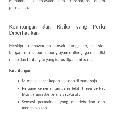
menambah kepercayaan dan transparansi dalam
permainan.
Keuntungan dan Risiko yang Perlu
Diperhatikan
Meskipun menawarkan banyak keunggulan, baik slot
bergaransi maupun sabung ayam online juga memiliki
risiko dan tantangan yang harus dipahami pemain.
Keuntungan:
Mudah diakses kapan saja dan di mana saja.
Peluang kemenangan yang lebih tinggi berkat
fitur garansi dan analisis statistik.
Sensasi permainan yang mendebarkan dan
mengasyikkan.