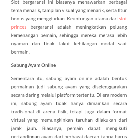
Slot bergaransi ini biasanya menawarkan berbagai
tema menarik, tampilan visual yang menarik, serta fitur
bonus yang menggiurkan. Keuntungan utama dari
slot
princes
bergaransi adalah meningkatkan peluang
kemenangan pemain, sehingga mereka merasa lebih
nyaman dan tidak takut kehilangan modal saat
bermain.
Sabung Ayam Online
Sementara itu, sabung ayam online adalah bentuk
permainan judi sabung ayam yang diselenggarakan
secara daring melalui platform tertentu. Di era modern
ini, sabung ayam tidak hanya dimainkan secara
tradisional di arena fisik, tetapi juga dalam format
virtual yang memungkinkan taruhan dilakukan dari
jarak jauh. Biasanya, pemain dapat mengikuti
pertandingan ayam dari berbagai daerah tanpa harus