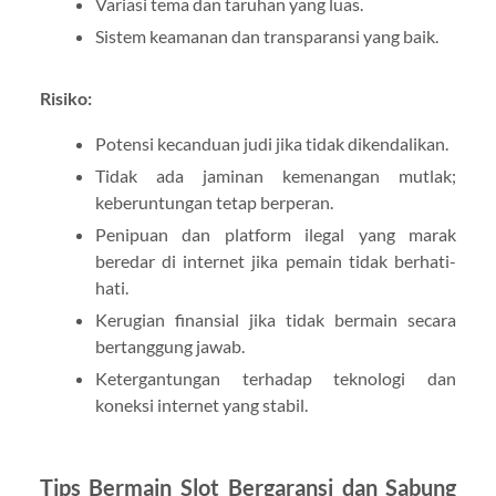
Variasi tema dan taruhan yang luas.
Sistem keamanan dan transparansi yang baik.
Risiko:
Potensi kecanduan judi jika tidak dikendalikan.
Tidak ada jaminan kemenangan mutlak;
keberuntungan tetap berperan.
Penipuan dan platform ilegal yang marak
beredar di internet jika pemain tidak berhati-
hati.
Kerugian finansial jika tidak bermain secara
bertanggung jawab.
Ketergantungan terhadap teknologi dan
koneksi internet yang stabil.
Tips Bermain Slot Bergaransi dan Sabung