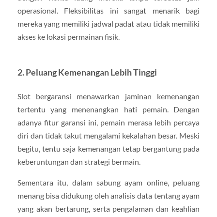
operasional. Fleksibilitas ini sangat menarik bagi
mereka yang memiliki jadwal padat atau tidak memiliki
akses ke lokasi permainan fisik.
2. Peluang Kemenangan Lebih Tinggi
Slot bergaransi menawarkan jaminan kemenangan
tertentu yang menenangkan hati pemain. Dengan
adanya fitur garansi ini, pemain merasa lebih percaya
diri dan tidak takut mengalami kekalahan besar. Meski
begitu, tentu saja kemenangan tetap bergantung pada
keberuntungan dan strategi bermain.
Sementara itu, dalam sabung ayam online, peluang
menang bisa didukung oleh analisis data tentang ayam
yang akan bertarung, serta pengalaman dan keahlian