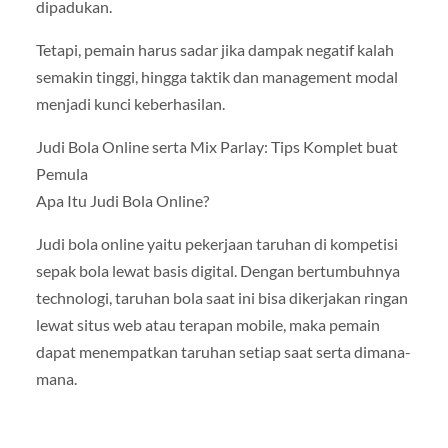
dipadukan.
Tetapi, pemain harus sadar jika dampak negatif kalah
semakin tinggi, hingga taktik dan management modal
menjadi kunci keberhasilan.
Judi Bola Online serta Mix Parlay: Tips Komplet buat
Pemula
Apa Itu Judi Bola Online?
Judi bola online yaitu pekerjaan taruhan di kompetisi
sepak bola lewat basis digital. Dengan bertumbuhnya
technologi, taruhan bola saat ini bisa dikerjakan ringan
lewat situs web atau terapan mobile, maka pemain
dapat menempatkan taruhan setiap saat serta dimana-
mana.