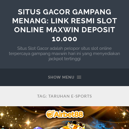
SITUS GACOR GAMPANG
MENANG: LINK RESMI SLOT
ONLINE MAXWIN DEPOSIT
10.000
Situs Slot Gacor adalah pelopor situs slot online
terpercaya gampang maxwin hari ini yang menyediakan
jackpot tertinggi
SHOW MENU
TAG:
TARUHAN E-SPORTS