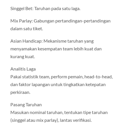
Singgel Bet: Taruhan pada satu laga.
Mix Parlay: Gabungan pertandingan-pertandingan
dalam satu tiket.
Asian Handicap: Mekanisme taruhan yang
menyamakan kesempatan team lebih kuat dan
kurang kuat.
Analitis Laga
Pakai statistik team, perform pemain, head-to-head,
dan faktor lapangan untuk tingkatkan ketepatan
perkiraan.
Pasang Taruhan
Masukan nominal taruhan, tentukan tipe taruhan
(singgel atau mix parlay), lantas verifikasi.