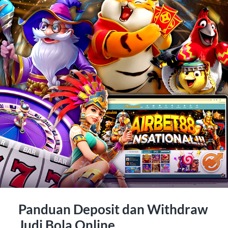
Panduan Deposit dan Withdraw
Judi Bola Online