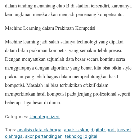
dalam tanding menantang club B di stadion tersendiri, karenanya
kemungkinan mereka akan menjadi pemenang kompetisi itu.
Machine Learning dalam Prakiraan Kompetisi
Machine learning jadi salah satunya technologi yang dipakai
dalam bikin prakiraan kompetisi yang semakin lebih presisi.
Dengan menyatukan sejumlah data besar secara kontinu serta
menggarapnya dengan algoritme yang benar, kita bisa bikin style
prakiraan yang lebih bagus dalam memperhitungkan hasil
kompetisi. Masalah ini bisa terbuktikan efektif dalam
memperkirakan hasil kompetisi pada jenjang professional seperti
beberapa liga besar di dunia.
Categories:
Uncategorized
Tags:
analisis data olahraga
,
analisis skor
,
digital sport
,
inovasi
olahraga
,
skor pertandingan
,
teknologi digital