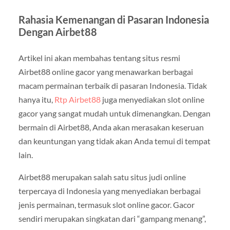
Rahasia Kemenangan di Pasaran Indonesia
Dengan Airbet88
Artikel ini akan membahas tentang situs resmi
Airbet88 online gacor yang menawarkan berbagai
macam permainan terbaik di pasaran Indonesia. Tidak
hanya itu,
Rtp Airbet88
juga menyediakan slot online
gacor yang sangat mudah untuk dimenangkan. Dengan
bermain di Airbet88, Anda akan merasakan keseruan
dan keuntungan yang tidak akan Anda temui di tempat
lain.
Airbet88 merupakan salah satu situs judi online
terpercaya di Indonesia yang menyediakan berbagai
jenis permainan, termasuk slot online gacor. Gacor
sendiri merupakan singkatan dari “gampang menang”,