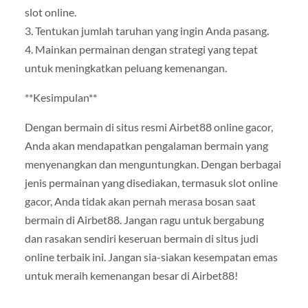
slot online.
3. Tentukan jumlah taruhan yang ingin Anda pasang.
4. Mainkan permainan dengan strategi yang tepat
untuk meningkatkan peluang kemenangan.
**Kesimpulan**
Dengan bermain di situs resmi Airbet88 online gacor,
Anda akan mendapatkan pengalaman bermain yang
menyenangkan dan menguntungkan. Dengan berbagai
jenis permainan yang disediakan, termasuk slot online
gacor, Anda tidak akan pernah merasa bosan saat
bermain di Airbet88. Jangan ragu untuk bergabung
dan rasakan sendiri keseruan bermain di situs judi
online terbaik ini. Jangan sia-siakan kesempatan emas
untuk meraih kemenangan besar di Airbet88!