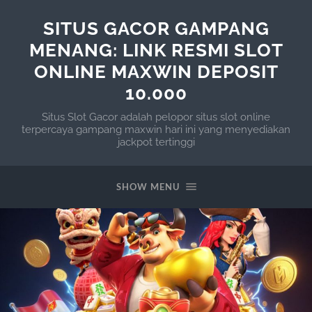
SITUS GACOR GAMPANG
MENANG: LINK RESMI SLOT
ONLINE MAXWIN DEPOSIT
10.000
Situs Slot Gacor adalah pelopor situs slot online
terpercaya gampang maxwin hari ini yang menyediakan
jackpot tertinggi
SHOW MENU