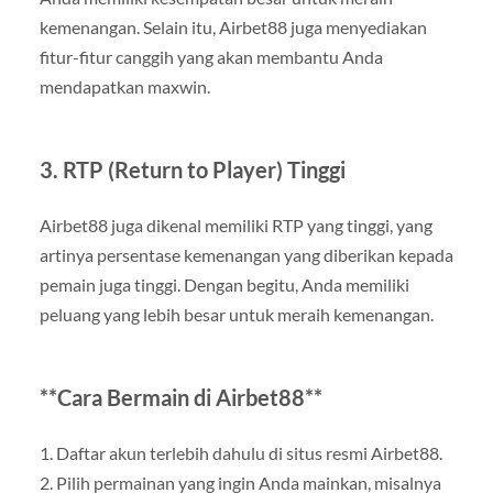
kemenangan. Selain itu, Airbet88 juga menyediakan
fitur-fitur canggih yang akan membantu Anda
mendapatkan maxwin.
3. RTP (Return to Player) Tinggi
Airbet88 juga dikenal memiliki RTP yang tinggi, yang
artinya persentase kemenangan yang diberikan kepada
pemain juga tinggi. Dengan begitu, Anda memiliki
peluang yang lebih besar untuk meraih kemenangan.
**Cara Bermain di Airbet88**
1. Daftar akun terlebih dahulu di situs resmi Airbet88.
2. Pilih permainan yang ingin Anda mainkan, misalnya