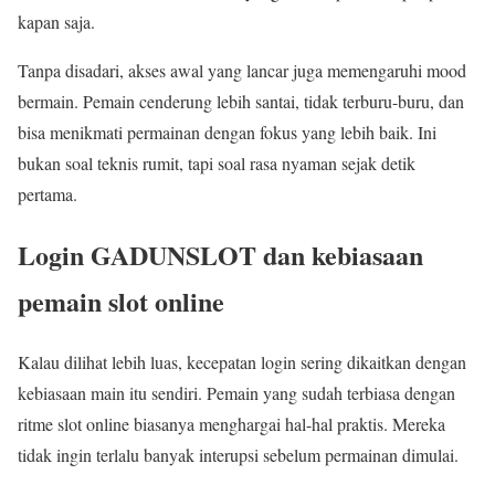
kapan saja.
Tanpa disadari, akses awal yang lancar juga memengaruhi mood
bermain. Pemain cenderung lebih santai, tidak terburu-buru, dan
bisa menikmati permainan dengan fokus yang lebih baik. Ini
bukan soal teknis rumit, tapi soal rasa nyaman sejak detik
pertama.
Login GADUNSLOT dan kebiasaan
pemain slot online
Kalau dilihat lebih luas, kecepatan login sering dikaitkan dengan
kebiasaan main itu sendiri. Pemain yang sudah terbiasa dengan
ritme slot online biasanya menghargai hal-hal praktis. Mereka
tidak ingin terlalu banyak interupsi sebelum permainan dimulai.