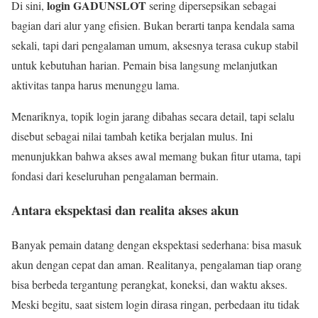
login GADUNSLOT
Di sini,
sering dipersepsikan sebagai
bagian dari alur yang efisien. Bukan berarti tanpa kendala sama
sekali, tapi dari pengalaman umum, aksesnya terasa cukup stabil
untuk kebutuhan harian. Pemain bisa langsung melanjutkan
aktivitas tanpa harus menunggu lama.
Menariknya, topik login jarang dibahas secara detail, tapi selalu
disebut sebagai nilai tambah ketika berjalan mulus. Ini
menunjukkan bahwa akses awal memang bukan fitur utama, tapi
fondasi dari keseluruhan pengalaman bermain.
Antara ekspektasi dan realita akses akun
Banyak pemain datang dengan ekspektasi sederhana: bisa masuk
akun dengan cepat dan aman. Realitanya, pengalaman tiap orang
bisa berbeda tergantung perangkat, koneksi, dan waktu akses.
Meski begitu, saat sistem login dirasa ringan, perbedaan itu tidak