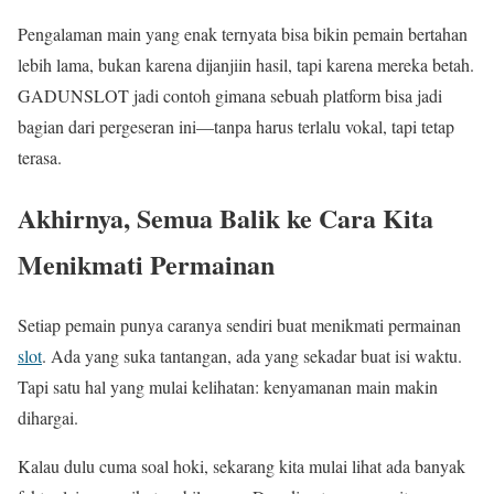
Pengalaman main yang enak ternyata bisa bikin pemain bertahan
lebih lama, bukan karena dijanjiin hasil, tapi karena mereka betah.
GADUNSLOT jadi contoh gimana sebuah platform bisa jadi
bagian dari pergeseran ini—tanpa harus terlalu vokal, tapi tetap
terasa.
Akhirnya, Semua Balik ke Cara Kita
Menikmati Permainan
Setiap pemain punya caranya sendiri buat menikmati permainan
slot
. Ada yang suka tantangan, ada yang sekadar buat isi waktu.
Tapi satu hal yang mulai kelihatan: kenyamanan main makin
dihargai.
Kalau dulu cuma soal hoki, sekarang kita mulai lihat ada banyak