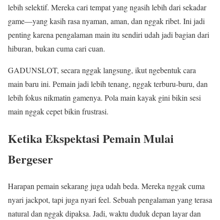
lebih selektif. Mereka cari tempat yang ngasih lebih dari sekadar
game—yang kasih rasa nyaman, aman, dan nggak ribet. Ini jadi
penting karena pengalaman main itu sendiri udah jadi bagian dari
hiburan, bukan cuma cari cuan.
GADUNSLOT, secara nggak langsung, ikut ngebentuk cara
main baru ini. Pemain jadi lebih tenang, nggak terburu-buru, dan
lebih fokus nikmatin gamenya. Pola main kayak gini bikin sesi
main nggak cepet bikin frustrasi.
Ketika Ekspektasi Pemain Mulai
Bergeser
Harapan pemain sekarang juga udah beda. Mereka nggak cuma
nyari jackpot, tapi juga nyari feel. Sebuah pengalaman yang terasa
natural dan nggak dipaksa. Jadi, waktu duduk depan layar dan