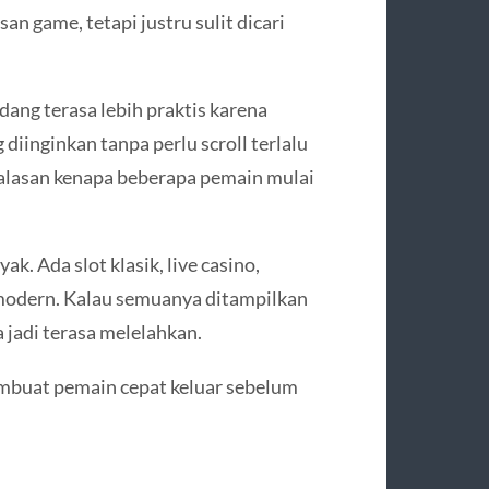
n game, tetapi justru sulit dicari
dang terasa lebih praktis karena
iinginkan tanpa perlu scroll terlalu
u alasan kenapa beberapa pemain mulai
k. Ada slot klasik, live casino,
 modern. Kalau semuanya ditampilkan
 jadi terasa melelahkan.
mbuat pemain cepat keluar sebelum