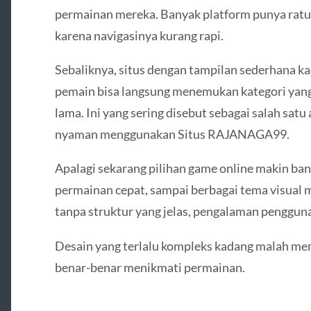
permainan mereka. Banyak platform punya ratusa
karena navigasinya kurang rapi.
Sebaliknya, situs dengan tampilan sederhana ka
pemain bisa langsung menemukan kategori yang d
lama. Ini yang sering disebut sebagai salah sat
nyaman menggunakan Situs RAJANAGA99.
Apalagi sekarang pilihan game online makin banya
permainan cepat, sampai berbagai tema visual
tanpa struktur yang jelas, pengalaman pengguna
Desain yang terlalu kompleks kadang malah me
benar-benar menikmati permainan.