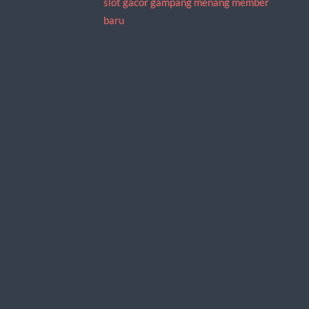
slot gacor gampang menang member
baru