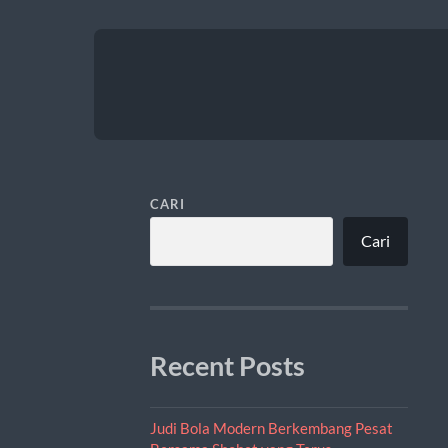
CARI
Cari
Recent Posts
Judi Bola Modern Berkembang Pesat