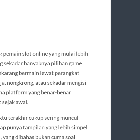
 pemain slot online yang mulai lebih
g sekadar banyaknya pilihan game.
sekarang bermain lewat perangkat
erja, nongkrong, atau sekadar mengisi
ana platform yang benar-benar
 sejak awal.
tu terakhir cukup sering muncul
ap punya tampilan yang lebih simpel
a, yang dibahas bukan cuma soal