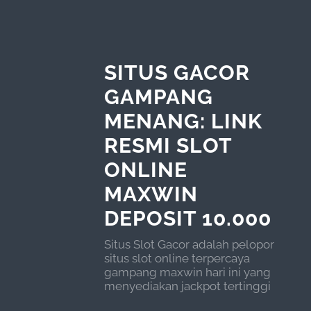
SITUS GACOR
GAMPANG
MENANG: LINK
RESMI SLOT
ONLINE
MAXWIN
DEPOSIT 10.000
Situs Slot Gacor adalah pelopor
situs slot online terpercaya
gampang maxwin hari ini yang
menyediakan jackpot tertinggi