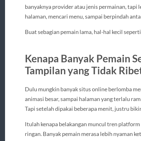
banyaknya provider atau jenis permainan, tapi
halaman, mencari menu, sampai berpindah antar
Buat sebagian pemain lama, hal-hal kecil seperti
Kenapa Banyak Pemain Se
Tampilan yang Tidak Ribe
Dulu mungkin banyak situs online berlomba me
animasi besar, sampai halaman yang terlalu ram
Tapi setelah dipakai beberapa menit, justru bikin
Itulah kenapa belakangan muncul tren platform 
ringan. Banyak pemain merasa lebih nyaman k