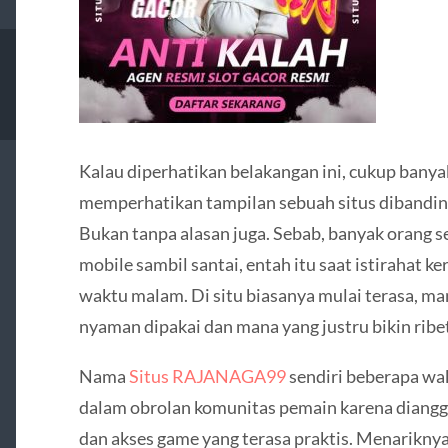
Kalau diperhatikan belakangan ini, cukup banyak
memperhatikan tampilan sebuah situs dibandin
Bukan tanpa alasan juga. Sebab, banyak orang 
mobile sambil santai, entah itu saat istirahat k
waktu malam. Di situ biasanya mulai terasa, m
nyaman dipakai dan mana yang justru bikin ribet
Nama
Situs RAJANAGA99
sendiri beberapa wak
dalam obrolan komunitas pemain karena diangg
dan akses game yang terasa praktis. Menarikny