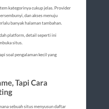
m kategorinya cukup jelas. Provider
tersembunyi, dan akses menuju
erlalu banyak halaman tambahan.
h platform, detail seperti ini
mbuka situs.
api soal pengalaman kecil yang
me, Tapi Cara
ting
imana sebuah situs menyusun daftar