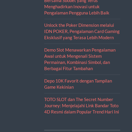
Bersama Sbobet yang Terus
Menghadirkan Inovasi untuk
Pengalaman Pengguna Lebih Baik
Unlock the Poker Dimension melalui
IDN POKER, Pengalaman Card Gaming
Eksklusif yang Terasa Lebih Modern
Demo Slot Menawarkan Pengalaman
Awal untuk Mengenali Sistem
Permainan, Kombinasi Simbol, dan
Berbagai Fitur Tambahan
Depo 10K Favorit dengan Tampilan
Game Kekinian
TOTO SLOT dan The Secret Number
Journey: Menjelajahi Link Bandar Toto
4D Resmi dalam Popular Trend Hari Ini