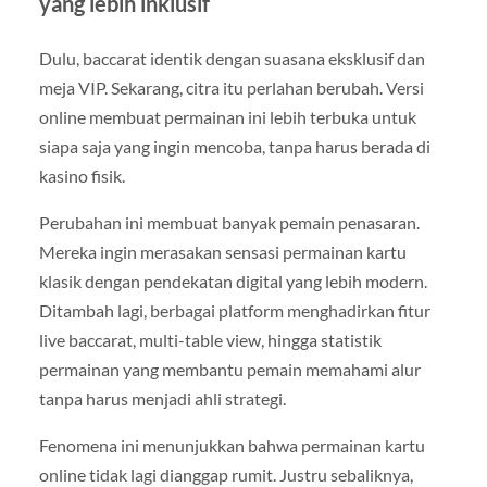
yang lebih inklusif
Dulu, baccarat identik dengan suasana eksklusif dan
meja VIP. Sekarang, citra itu perlahan berubah. Versi
online membuat permainan ini lebih terbuka untuk
siapa saja yang ingin mencoba, tanpa harus berada di
kasino fisik.
Perubahan ini membuat banyak pemain penasaran.
Mereka ingin merasakan sensasi permainan kartu
klasik dengan pendekatan digital yang lebih modern.
Ditambah lagi, berbagai platform menghadirkan fitur
live baccarat, multi-table view, hingga statistik
permainan yang membantu pemain memahami alur
tanpa harus menjadi ahli strategi.
Fenomena ini menunjukkan bahwa permainan kartu
online tidak lagi dianggap rumit. Justru sebaliknya,