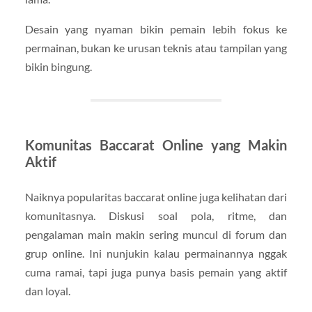
Desain yang nyaman bikin pemain lebih fokus ke
permainan, bukan ke urusan teknis atau tampilan yang
bikin bingung.
Komunitas Baccarat Online yang Makin
Aktif
Naiknya popularitas baccarat online juga kelihatan dari
komunitasnya. Diskusi soal pola, ritme, dan
pengalaman main makin sering muncul di forum dan
grup online. Ini nunjukin kalau permainannya nggak
cuma ramai, tapi juga punya basis pemain yang aktif
dan loyal.