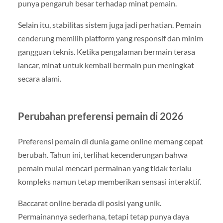
punya pengaruh besar terhadap minat pemain.
Selain itu, stabilitas sistem juga jadi perhatian. Pemain
cenderung memilih platform yang responsif dan minim
gangguan teknis. Ketika pengalaman bermain terasa
lancar, minat untuk kembali bermain pun meningkat
secara alami.
Perubahan preferensi pemain di 2026
Preferensi pemain di dunia game online memang cepat
berubah. Tahun ini, terlihat kecenderungan bahwa
pemain mulai mencari permainan yang tidak terlalu
kompleks namun tetap memberikan sensasi interaktif.
Baccarat online berada di posisi yang unik.
Permainannya sederhana, tetapi tetap punya daya