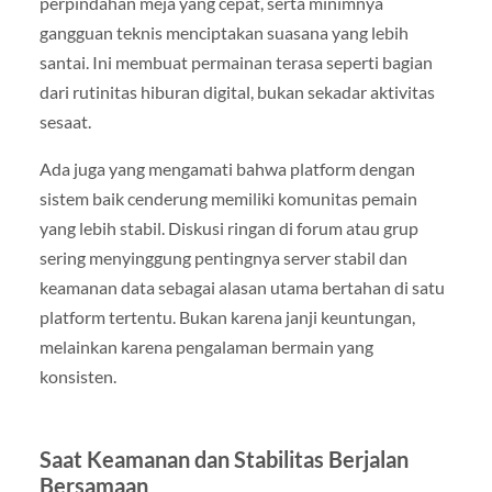
perpindahan meja yang cepat, serta minimnya
gangguan teknis menciptakan suasana yang lebih
santai. Ini membuat permainan terasa seperti bagian
dari rutinitas hiburan digital, bukan sekadar aktivitas
sesaat.
Ada juga yang mengamati bahwa platform dengan
sistem baik cenderung memiliki komunitas pemain
yang lebih stabil. Diskusi ringan di forum atau grup
sering menyinggung pentingnya server stabil dan
keamanan data sebagai alasan utama bertahan di satu
platform tertentu. Bukan karena janji keuntungan,
melainkan karena pengalaman bermain yang
konsisten.
Saat Keamanan dan Stabilitas Berjalan
Bersamaan