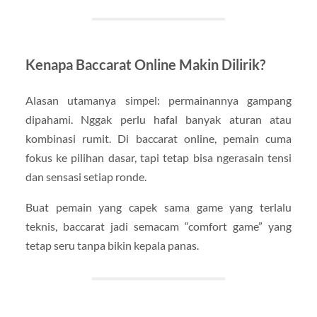
Kenapa Baccarat Online Makin Dilirik?
Alasan utamanya simpel: permainannya gampang
dipahami. Nggak perlu hafal banyak aturan atau
kombinasi rumit. Di baccarat online, pemain cuma
fokus ke pilihan dasar, tapi tetap bisa ngerasain tensi
dan sensasi setiap ronde.
Buat pemain yang capek sama game yang terlalu
teknis, baccarat jadi semacam “comfort game” yang
tetap seru tanpa bikin kepala panas.