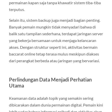
permainan kapan saja tanpa khawatir sistem tiba-tiba
terputus.
Selain itu, sistem backup juga menjadi bagian penting.
Banyak pemain mungkin tidak menyadari bahwa di
balik satu tampilan sederhana, terdapat jaringan server
yang bekerja bersamaan untuk menjaga kelancaran
akses. Dengan struktur seperti ini, aktivitas bermain
baccarat online tetap terasa mulus meskipun diakses
dari perangkat berbeda atau jaringan yang bervariasi.
Perlindungan Data Menjadi Perhatian
Utama
Keamanan data adalah topik yang semakin sering
dibicarakan dalam dunia permainan digital. Pemain kini
lebih sadar bahwa informasi pribadi dan aktivitas akun