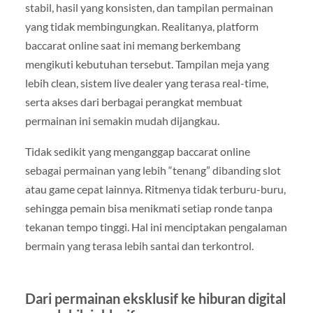
stabil, hasil yang konsisten, dan tampilan permainan
yang tidak membingungkan. Realitanya, platform
baccarat online saat ini memang berkembang
mengikuti kebutuhan tersebut. Tampilan meja yang
lebih clean, sistem live dealer yang terasa real-time,
serta akses dari berbagai perangkat membuat
permainan ini semakin mudah dijangkau.
Tidak sedikit yang menganggap baccarat online
sebagai permainan yang lebih “tenang” dibanding slot
atau game cepat lainnya. Ritmenya tidak terburu-buru,
sehingga pemain bisa menikmati setiap ronde tanpa
tekanan tempo tinggi. Hal ini menciptakan pengalaman
bermain yang terasa lebih santai dan terkontrol.
Dari permainan eksklusif ke hiburan digital