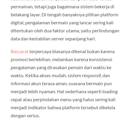
permainan, tetapi juga bagaimana sistem bekerja di
belakang layar. Di tengah banyaknya pilihan platform
digital, pengalaman bermain yang lancar sering kali
ditentukan oleh dua faktor utama, yaitu perlindungan
data dan kestabilan server sepanjang hari.
Baccarat
terpercaya biasanya dikenal bukan karena
promosi berlebihan, melainkan karena konsistensi
pengalaman yang dirasakan pemain dari waktu ke
waktu. Ketika akses mudah, sistem responsif, dan
informasi akun terasa aman, suasana bermain pun
menjadi lebih nyaman. Hal sederhana seperti loading
cepat atau perpindahan menu yang halus sering kali
menjadi indikator bahwa platform tersebut dikelola
dengan serius.