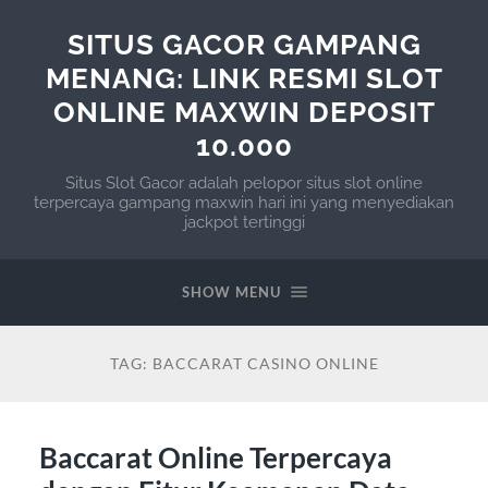
SITUS GACOR GAMPANG
MENANG: LINK RESMI SLOT
ONLINE MAXWIN DEPOSIT
10.000
Situs Slot Gacor adalah pelopor situs slot online
terpercaya gampang maxwin hari ini yang menyediakan
jackpot tertinggi
SHOW MENU
TAG:
BACCARAT CASINO ONLINE
Baccarat Online Terpercaya