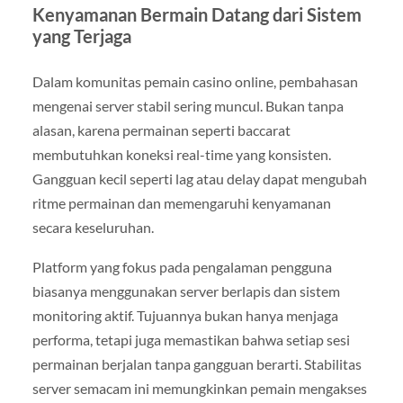
Kenyamanan Bermain Datang dari Sistem
yang Terjaga
Dalam komunitas pemain casino online, pembahasan
mengenai server stabil sering muncul. Bukan tanpa
alasan, karena permainan seperti baccarat
membutuhkan koneksi real-time yang konsisten.
Gangguan kecil seperti lag atau delay dapat mengubah
ritme permainan dan memengaruhi kenyamanan
secara keseluruhan.
Platform yang fokus pada pengalaman pengguna
biasanya menggunakan server berlapis dan sistem
monitoring aktif. Tujuannya bukan hanya menjaga
performa, tetapi juga memastikan bahwa setiap sesi
permainan berjalan tanpa gangguan berarti. Stabilitas
server semacam ini memungkinkan pemain mengakses