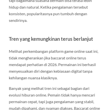
tapi bagaimana suasana bermain bisa terasa lebih
hidup dan natural. Ketika pengalaman tersebut
konsisten, popularitasnya pun tumbuh dengan
sendirinya.
Tren yang kemungkinan terus berlanjut
Melihat perkembangan platform game online saat ini,
tidak mengherankan jika baccarat online terus
mendapat perhatian di 2026. Permainan ini berhasil
menyesuaikan diri dengan kebiasaan digital tanpa
kehilangan nuansa klasiknya.
Banyak yang melihat tren ini sebagai bagian dari
evolusi hiburan online. Pemain tidak hanya mencari
permainan cepat, tapi juga pengalaman yang stabil,
mudah dipahami, dan nyaman diakses. Baccarat online