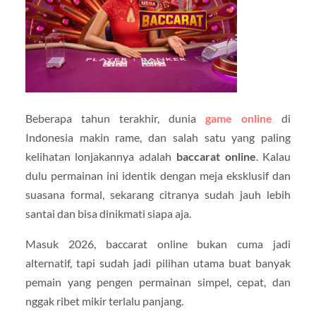
Beberapa tahun terakhir, dunia
game online
di
Indonesia makin rame, dan salah satu yang paling
kelihatan lonjakannya adalah
baccarat online
. Kalau
dulu permainan ini identik dengan meja eksklusif dan
suasana formal, sekarang citranya sudah jauh lebih
santai dan bisa dinikmati siapa aja.
Masuk 2026, baccarat online bukan cuma jadi
alternatif, tapi sudah jadi pilihan utama buat banyak
pemain yang pengen permainan simpel, cepat, dan
nggak ribet mikir terlalu panjang.