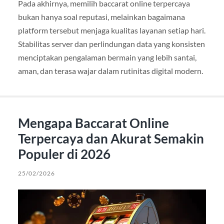
Pada akhirnya, memilih baccarat online terpercaya
bukan hanya soal reputasi, melainkan bagaimana
platform tersebut menjaga kualitas layanan setiap hari.
Stabilitas server dan perlindungan data yang konsisten
menciptakan pengalaman bermain yang lebih santai,
aman, dan terasa wajar dalam rutinitas digital modern.
Mengapa Baccarat Online
Terpercaya dan Akurat Semakin
Populer di 2026
25/02/2026