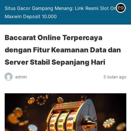
Situs Gacor Gampang Menang: Link Resmi Slot Online
Maxwin Deposit 10.000
Baccarat Online Terpercaya
dengan Fitur Keamanan Data dan
Server Stabil Sepanjang Hari
admin
5 bulan ago