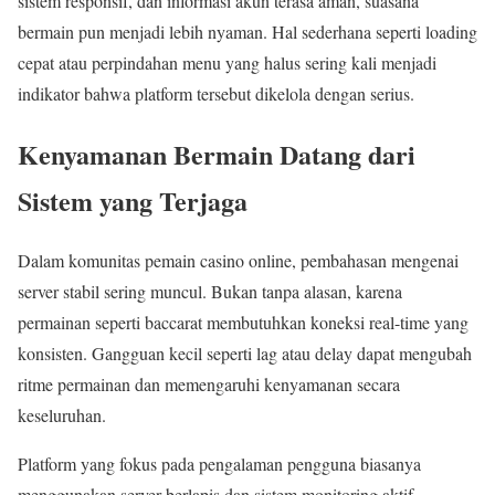
sistem responsif, dan informasi akun terasa aman, suasana
bermain pun menjadi lebih nyaman. Hal sederhana seperti loading
cepat atau perpindahan menu yang halus sering kali menjadi
indikator bahwa platform tersebut dikelola dengan serius.
Kenyamanan Bermain Datang dari
Sistem yang Terjaga
Dalam komunitas pemain casino online, pembahasan mengenai
server stabil sering muncul. Bukan tanpa alasan, karena
permainan seperti baccarat membutuhkan koneksi real-time yang
konsisten. Gangguan kecil seperti lag atau delay dapat mengubah
ritme permainan dan memengaruhi kenyamanan secara
keseluruhan.
Platform yang fokus pada pengalaman pengguna biasanya
menggunakan server berlapis dan sistem monitoring aktif.