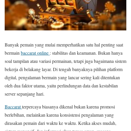
Banyak pemain yang mulai memperhatikan satu hal penting saat
bermain
baccarat online
: stabilitas dan keamanan. Bukan hanya
soal tampilan atau variasi permainan, tetapi juga bagaimana sistem
bekerja di belakang layar. Di tengah banyaknya pilihan platform
digital, pengalaman bermain yang lancar sering kali ditentukan
oleh dua faktor utama, yaitu perlindungan data dan kestabilan
server sepanjang hari.
Baccarat
terpercaya biasanya dikenal bukan karena promosi
berlebihan, melainkan karena konsistensi pengalaman yang
dirasakan pemain dari waktu ke waktu. Ketika akses mudah,