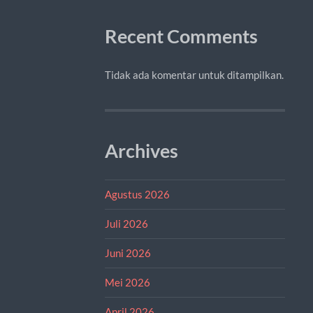
Recent Comments
Tidak ada komentar untuk ditampilkan.
Archives
Agustus 2026
Juli 2026
Juni 2026
Mei 2026
April 2026