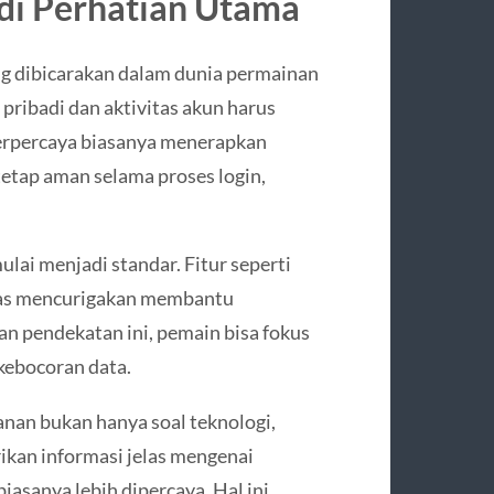
di Perhatian Utama
ng dibicarakan dalam dunia permainan
 pribadi dan aktivitas akun harus
 terpercaya biasanya menerapkan
tetap aman selama proses login,
mulai menjadi standar. Fitur seperti
tas mencurigakan membantu
n pendekatan ini, pemain bisa fokus
kebocoran data.
an bukan hanya soal teknologi,
ikan informasi jelas mengenai
iasanya lebih dipercaya. Hal ini