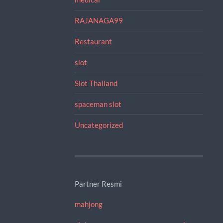
RAJANAGA99
Restaurant
slot
Slot Thailand
spaceman slot
Uncategorized
Partner Resmi
mahjong