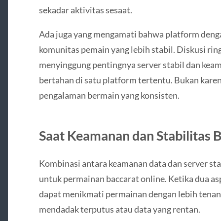
sekadar aktivitas sesaat.
Ada juga yang mengamati bahwa platform denga
komunitas pemain yang lebih stabil. Diskusi rin
menyinggung pentingnya server stabil dan keam
bertahan di satu platform tertentu. Bukan kare
pengalaman bermain yang konsisten.
Saat Keamanan dan Stabilitas 
Kombinasi antara keamanan data dan server sta
untuk permainan baccarat online. Ketika dua as
dapat menikmati permainan dengan lebih tenang
mendadak terputus atau data yang rentan.