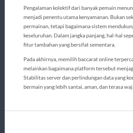
Pengalaman kolektif dari banyak pemain menunj
menjadi penentu utama kenyamanan. Bukan seka
permainan, tetapi bagaimana sistem mendukung
keseluruhan. Dalam jangka panjang, hal-hal seper
fitur tambahan yang bersifat sementara.
Pada akhirnya, memilih baccarat online terperc
melainkan bagaimana platform tersebut menjaga 
Stabilitas server dan perlindungan data yang 
bermain yang lebih santai, aman, dan terasa waj