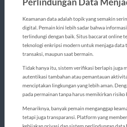
Perlindungan Data Menja
Keamanan data adalah topik yang semakin seri
digital. Pemain kini lebih sadar bahwa informasi
terlindungi dengan baik. Situs baccarat online
teknologi enkripsi modern untuk menjaga data 
transaksi, maupun saat bermain.
Tidak hanya itu, sistem verifikasi berlapis juga 
autentikasi tambahan atau pemantauan aktivi
menciptakan lingkungan yang lebih aman. Denga
pada permainan tanpa harus memikirkan risiko 
Menariknya, banyak pemain menganggap keaman
tetapi juga transparansi. Platform yang member
kebijakan privasi dan sistem perlindungan data b