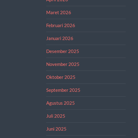
Maret 2026
Februari 2026
Januari 2026
Desember 2025
November 2025
Oktober 2025
September 2025
Agustus 2025
Juli 2025
Juni 2025