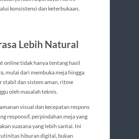
ui konsistensi dan keterbukaan,
asa Lebih Natural
 online tidak hanya tentang hasil
a, mulai dari membuka meja hingga
r stabil dan sistem aman, ritme
ggu oleh masalah teknis.
manan visual dan kecepatan respons
ng responsif, perpindahan meja yang
kan suasana yang lebih santai. Ini
tinitas hiburan digital, bukan