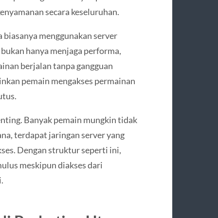
enyamanan secara keseluruhan.
a biasanya menggunakan server
ya bukan hanya menjaga performa,
ainan berjalan tanpa gangguan
gkinkan pemain mengakses permainan
utus.
penting. Banyak pemain mungkin tidak
na, terdapat jaringan server yang
es. Dengan struktur seperti ini,
mulus meskipun diakses dari
.